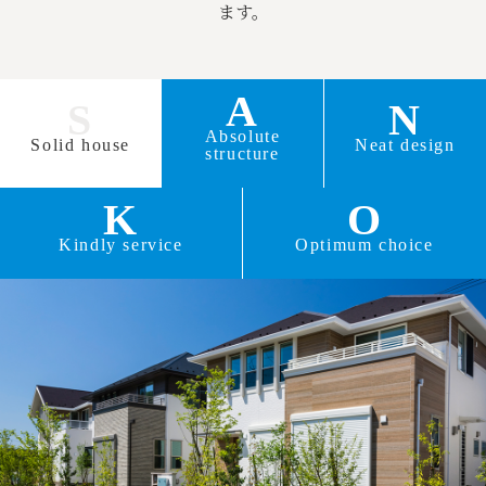
ます。
A
S
N
Absolute
Solid house
Neat design
structure
K
O
Kindly service
Optimum choice