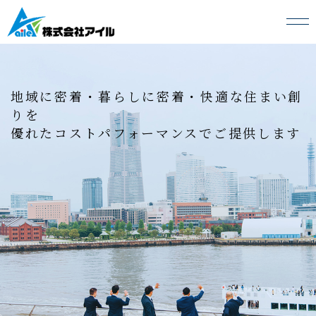
安心と安全を提供・・・そんな家創り
不動産の売却・相続・任意売却は
家族を育み・・・思い出を創る、そんなかけ
地域に密着・暮らしに密着・快適な住まい創
アイルにお任せください！
がえのない棲み家
りを
お客様に納得して頂ける最適な売却内容をご
株式会社アイルは、家創りのために今日もいい
優れたコストパフォーマンスでご提供します
提案します
汗を流します
夢を創る
夢と生きる